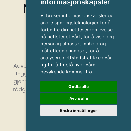
informasjonskapsler
Med fokus på
Vi bruker informasjonskapsler og
kvalitet og
andre sporingsteknologier for å
forbedre din nettleseropplevelse
spesial­
på nettstedet vårt, for å vise deg
personlig tilpasset innhold og
kompetanse
målrettede annonser, for å
analysere nettstedstrafikken vår
og for å forstå hvor våre
Advokatfirmaet Bjørge – Skaaraas & Co
besøkende kommer fra.
legger vekt på spesialkompetanse og
gjennomgående kvalitet. Vi tilbyr juridisk
Godta alle
rådgivning og prosedyrebistand til både
offentlige og private klienter.
Avvis alle
Kontakt oss
Endre innstillinger